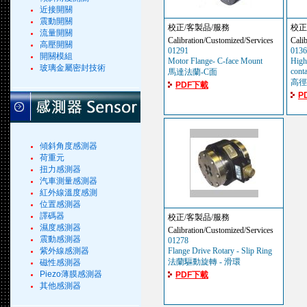
近接開關
震動開關
校正/客製品/服務
校正
流量開關
Calibration/Customized/Services
Cali
高壓開關
01291
0136
開關模組
Motor Flange- C-face Mount
High
玻璃金屬密封技術
conta
馬達法蘭-C面
高徑
PDF下載
P
傾斜角度感測器
荷重元
扭力感測器
汽車測量感測器
紅外線溫度感測
位置感測器
譯碼器
校正/客製品/服務
濕度感測器
Calibration/Customized/Services
震動感測器
01278
Flange Drive Rotary - Slip Ring
紫外線感測器
法蘭驅動旋轉 - 滑環
磁性感測器
Piezo薄膜感測器
PDF下載
其他感測器