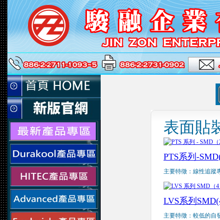
表面貼
PTS系列-SMD
主要特徵：線性追蹤專用溫度
LVS系列SMD
主要特徵：較低的自發