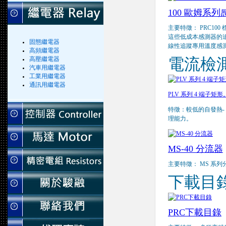
100 歐姆系列
主要特徵： PRC1
這些低成本感測器的
固態繼電器
線性追蹤專用溫度感測器..
高頻繼電器
電流檢
高壓繼電器
汽車用繼電器
工業用繼電器
通訊用繼電器
PLV 系列 4 端子矩
特徵：較低的自發熱-
理能力。
MS-40 分流器
主要特徵： MS 系列分
下載目
PRC下載目錄