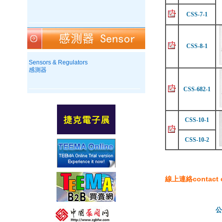
CSS-7-1
CSS-8-1
Sensors & Regulators
感測器
CSS-682-1
CSS-10-1
CSS-10-2
線上連絡contact o
公