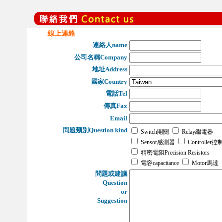
線上連絡
連絡人name
公司名稱Company
地址Address
國家Country
電話Tel
傳真Fax
Email
問題類別Question kind
Switch開關
Relay繼電器
Sensor感測器
Controller
精密電阻Precision Resistors
電容capacitance
Motor馬達
問題或建議
Question
or
Suggestion