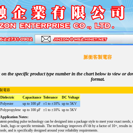
脈衝客製電容
 on the specific product type number in the chart below to view or d
format.
製電容
Dielectric
Capacitance
Tolerance
DC Voltage
Polyester
up to 100 μF
±1 to ±10%
up to 5KV
Polypropylene
up to 100 μF
±1 to ±10%
up to 5KV
Application Notes:
tent-pending pulse technology can be designed into a package style to meet your exact needs; ra
 leads, lugs or specific terminals. The technology improves dV/dt by a factor of 10+, results i
mode, and is specifically designed around your reliability requirements.