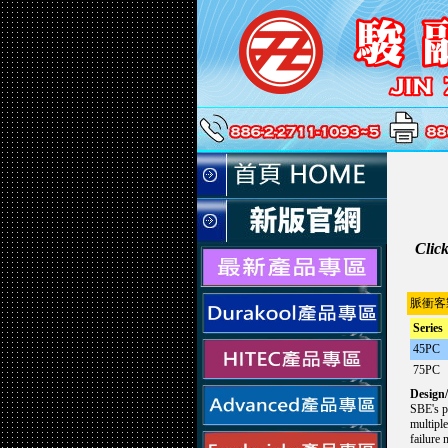
Click
脈衝客
Series
45PC
75PC
Design/
SBE's pa
multiple
failure 