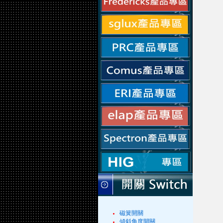
磁簧開關
傾斜角度開關