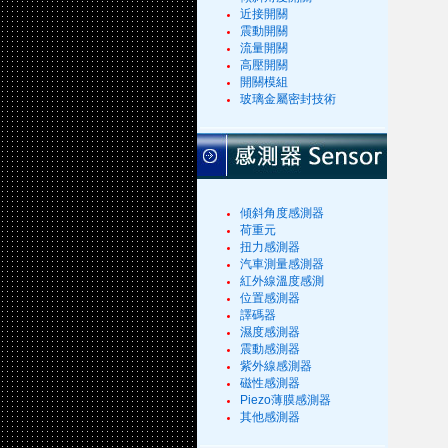
近接開關
震動開關
流量開關
高壓開關
開關模組
玻璃金屬密封技術
傾斜角度感測器
荷重元
扭力感測器
汽車測量感測器
紅外線溫度感測
位置感測器
譯碼器
濕度感測器
震動感測器
紫外線感測器
磁性感測器
Piezo薄膜感測器
其他感測器