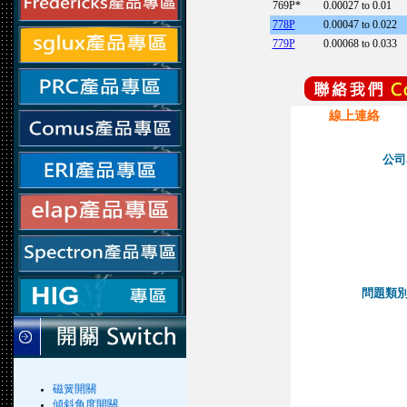
769P*
0.00027 to 0.01
778P
0.00047 to 0.022
779P
0.00068 to 0.033
線上連絡
公司
問題類別Qu
磁簧開關
傾斜角度開關