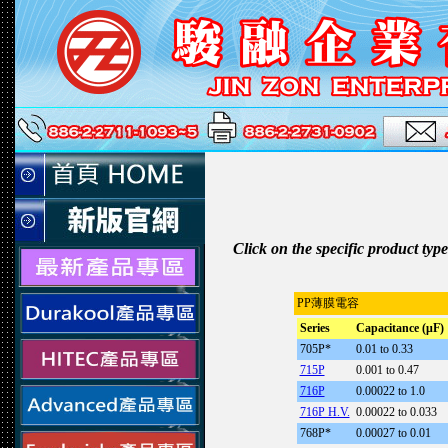
Click on the specific product ty
PP薄膜電容
Series
Capacitance (μF)
705P*
0.01 to 0.33
715P
0.001 to 0.47
716P
0.00022 to 1.0
716P H.V.
0.00022 to 0.033
768P*
0.00027 to 0.01