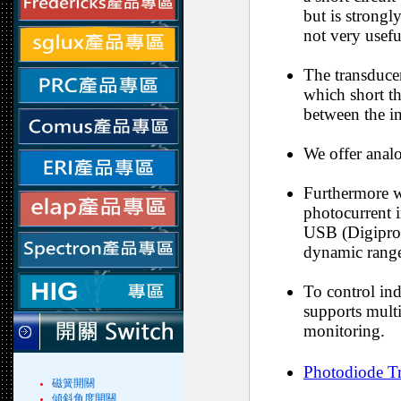
but is strongl
not very usefu
The transduce
which short th
between the in
We offer analo
Furthermore w
photocurrent i
USB (Digiprob
dynamic range
To control i
supports multi
monitoring.
Photodiode 
磁簧開關
傾斜角度開關