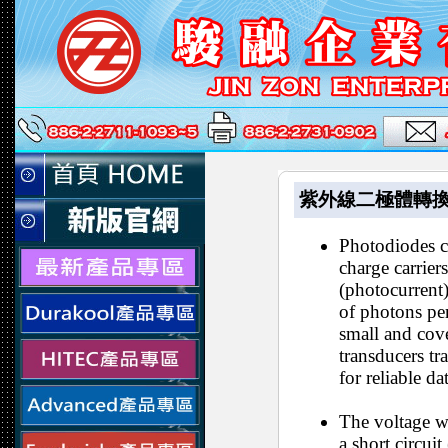
紫外線二極體轉換器 Ph
Photodiodes co
charge carriers
(photocurrent)
of photons per
small and cov
transducers tr
for reliable d
The voltage w
a short circui