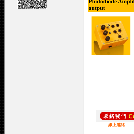
Photodiode Amplif
output
線上連絡