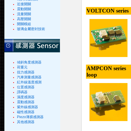
近接開關
震動開關
VOLTCON series - 
流量開關
高壓開關
開關模組
玻璃金屬密封技術
傾斜角度感測器
AMPCON series - 
荷重元
扭力感測器
loop
汽車測量感測器
紅外線溫度感測
位置感測器
譯碼器
濕度感測器
震動感測器
紫外線感測器
磁性感測器
Piezo薄膜感測器
其他感測器