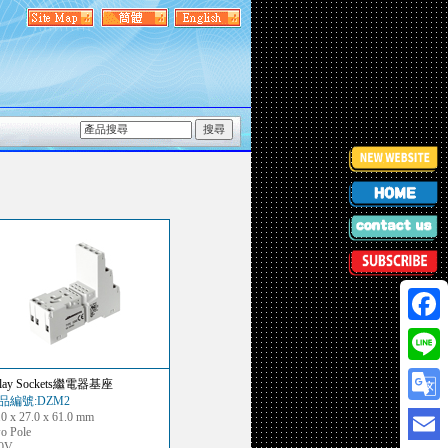
Faceb
Line
elay Sockets繼電器基座
品編號:DZM2
Googl
.0 x 27.0 x 61.0 mm
o Pole
Transl
0V