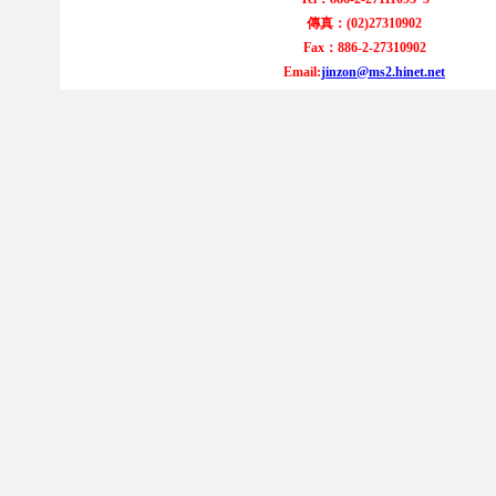
傳真：(02)27310902
Fax：886-2-27310902
Email:
jinzon@ms2.hinet.net