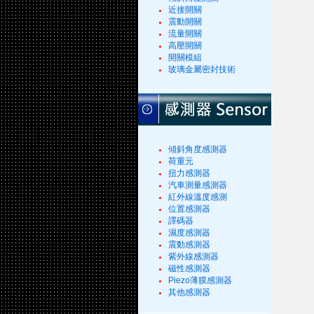
近接開關
震動開關
流量開關
高壓開關
開關模組
玻璃金屬密封技術
傾斜角度感測器
荷重元
扭力感測器
汽車測量感測器
紅外線溫度感測
位置感測器
譯碼器
濕度感測器
震動感測器
紫外線感測器
磁性感測器
Piezo薄膜感測器
其他感測器