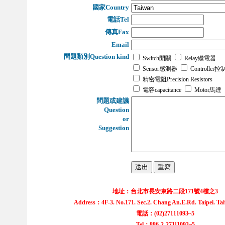
國家Country
電話Tel
傳真Fax
Email
問題類別Question kind
Switch開關
Relay繼電器
Sensor感測器
Controller
精密電阻Precision Resistors
電容capacitance
Motor馬達
問題或建議
Question
or
Suggestion
地址：台北市長安東路二段171號4樓之3
Address：4F-3. No.171. Sec.2. Chang An.E.Rd. Taipei. Ta
電話：(02)27111093~5
Tel：886-2-27111093~5