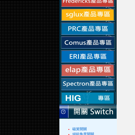
磁簧開關
傾斜角度開關