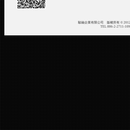
駿融企業有限公司 版權所有 © 2012 JIN ZON
TEL:886-2-2711-109