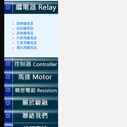
固態繼電器
高頻繼電器
高壓繼電器
汽車用繼電器
工業用繼電器
通訊用繼電器